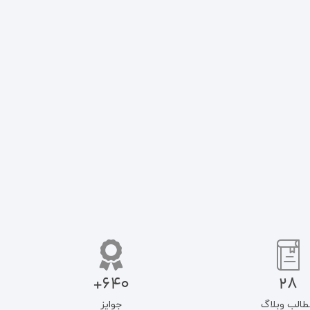
640+
28
طالب وبلاگ
جوایز