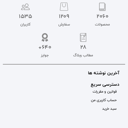
1535
1209
سفارش
کاربران
640+
جوایز