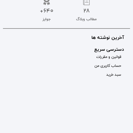
640+
جوایز