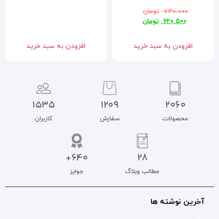
افزودن به سبد خرید
1535
1209
سفارش
کاربران
640+
جوایز