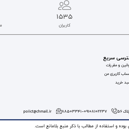
1535
کاربران
م
رسی سریع
انین و مقررات
اب کاربری من
د خرید
 56
۸۸۵۰۳۳۴۱-09108102237
poiict@chmail.ir
ده و استفاده از مطالب با ذکر منبع بلامانع است.