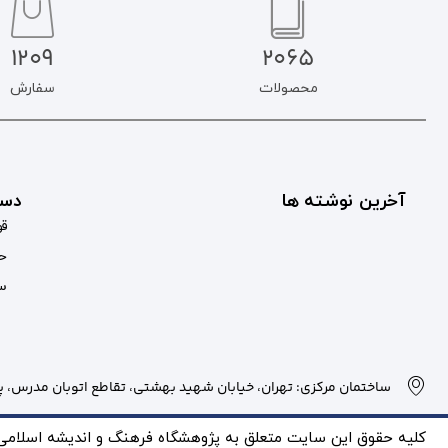
1209
2065
محصولات
سفارش
آخرین نوشته ها
دست
قو
حس
سب
ساختمان مرکزی: تهران، خیابان شهید بهشتی، تقاطع اتوبان مدرس، پلاک
کلیه حقوق این سایت متعلق به پژوهشگاه فرهنگ و انديشه اسلامی بو