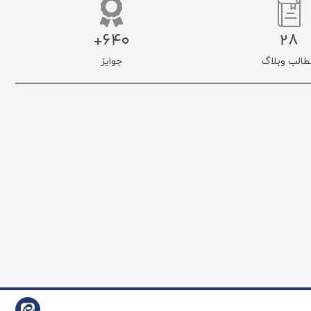
640+
28
طالب وبلاگ
جوایز