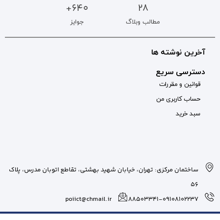
640+
جوایز
بان شهید بهشتی، تقاطع اتوبان مدرس، پلاک
poiict@chmail.ir