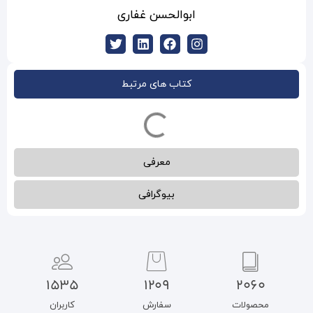
الحسن غفاری
ب های مرتبط
معرفی
بیوگرافی
1535
1209
سفارش
کاربران