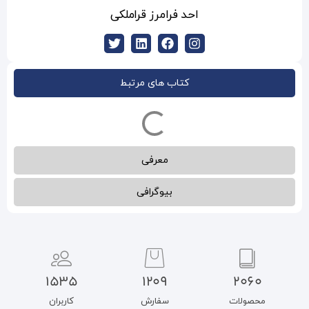
رامرز قراملکی
ب های مرتبط
معرفی
بیوگرافی
1535
1209
سفارش
کاربران