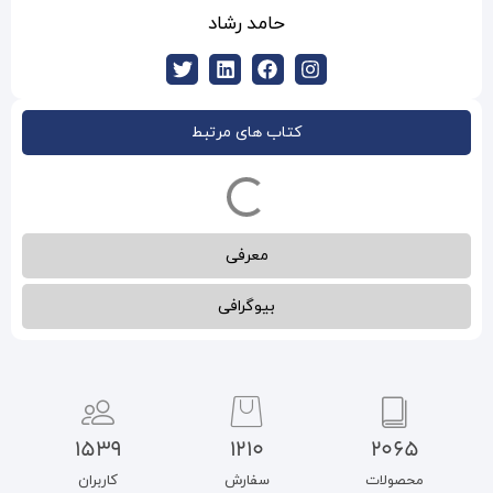
امد رشاد
ب های مرتبط
معرفی
بیوگرافی
1539
1210
سفارش
کاربران