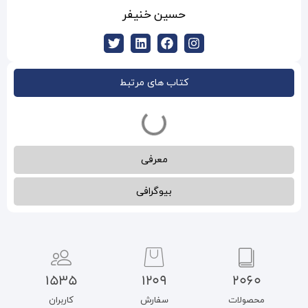
ین خنیفر
ب های مرتبط
معرفی
بیوگرافی
1535
1209
سفارش
کاربران