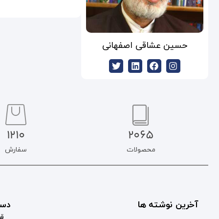
حسین عشاقی اصفهانی
1210
2065
محصولات
سفارش
آخرین نوشته ها
دست
قو