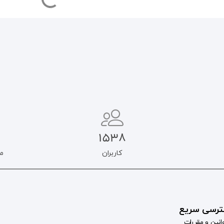
1538
کاربران
م
رسی سریع
انین و مقررات