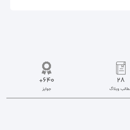
640+
28
طالب وبلاگ
جوایز