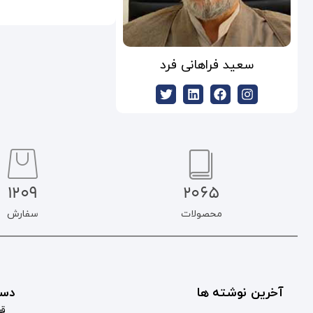
سعید فراهانی فرد
1209
2065
محصولات
سفارش
آخرین نوشته ها
دست
قو