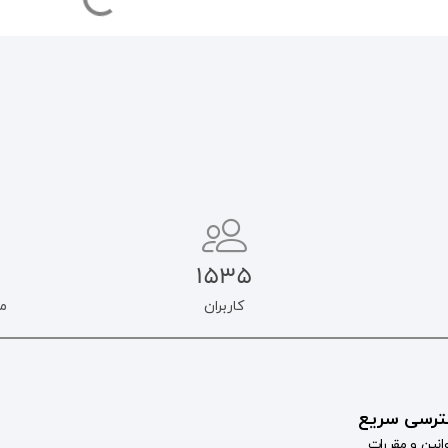
1535
کاربران
م
رسی سریع
انین و مقررات