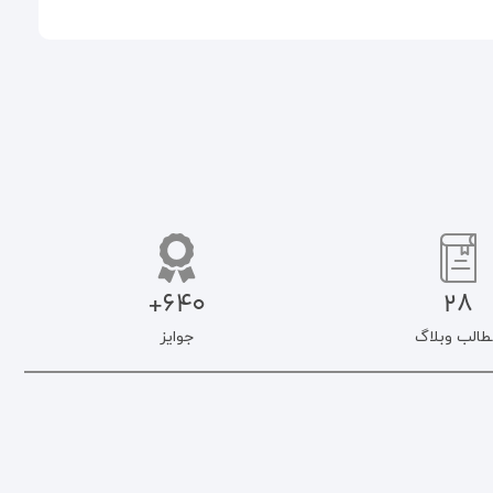
640+
28
طالب وبلاگ
جوایز