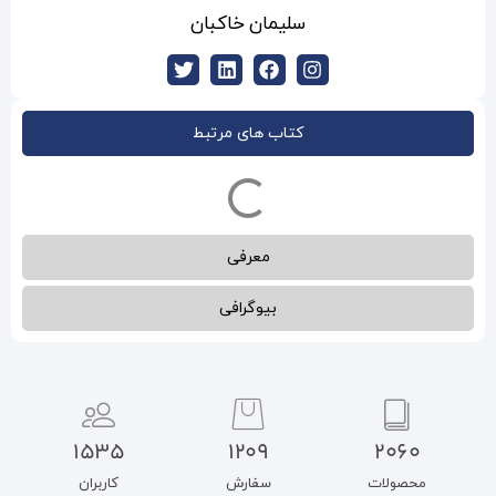
مان خاکبان
ب های مرتبط
معرفی
بیوگرافی
1535
1209
سفارش
کاربران