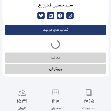
سین فخرزارع
ب های مرتبط
معرفی
بیوگرافی
1539
1210
سفارش
کاربران