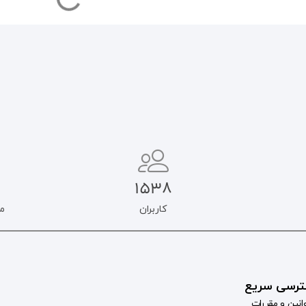
1538
کاربران
م
رسی سریع
انین و مقررات