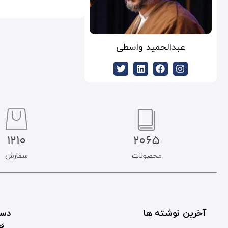
عبدالحمید واسطی
1210
2065
محصولات
سفارش
آخرین نوشته ها
دست
قو