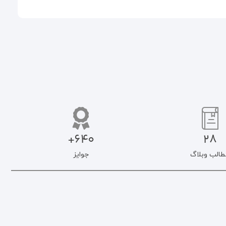
640+
28
طالب وبلاگ
جوایز