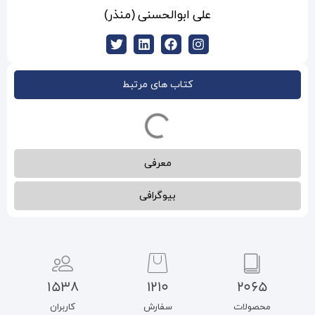
والحسنی (منذر)
ب های مرتبط
معرفی
بیوگرافی
1538
1210
سفارش
کاربران