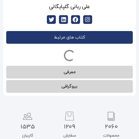
بانی گلپایگانی
ب های مرتبط
معرفی
بیوگرافی
1535
1209
سفارش
کاربران