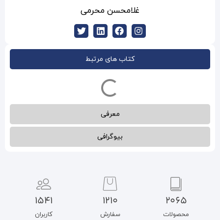
محسن محرمی
ب های مرتبط
معرفی
بیوگرافی
1541
1210
سفارش
کاربران