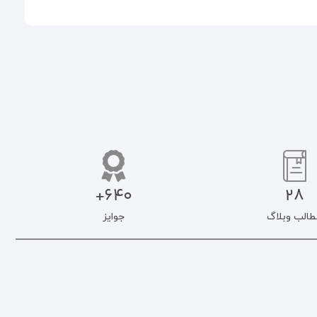
640+
28
طالب وبلاگ
جوایز