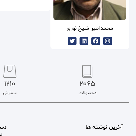
محمدامیر شیخ نوری
1210
2065
محصولات
سفارش
آخرین نوشته ها
دست
قو