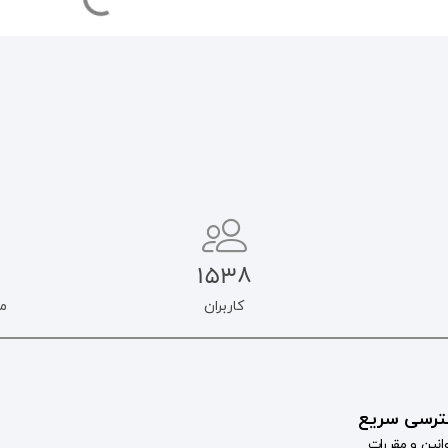
1538
کاربران
م
رسی سریع
انین و مقررات