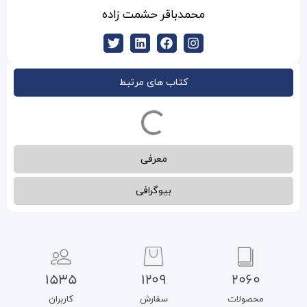
اقر حشمت زاده
ب های مرتبط
معرفی
بیوگرافی
1535
1209
سفارش
کاربران