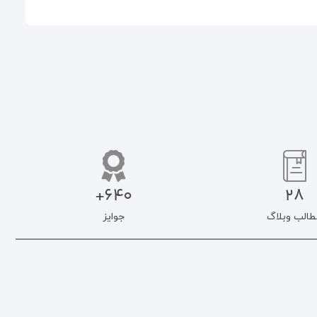
640+
28
طالب وبلاگ
جوایز