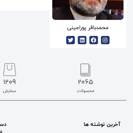
محمدباقر پورامینی
1209
2065
محصولات
سفارش
آخرین نوشته ها
دست
قو