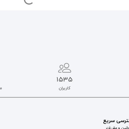
1535
کاربران
م
رسی سریع
انین و مقررات