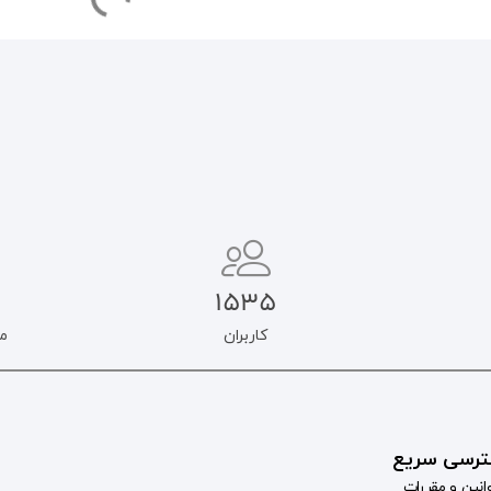
1535
کاربران
م
رسی سریع
انین و مقررات