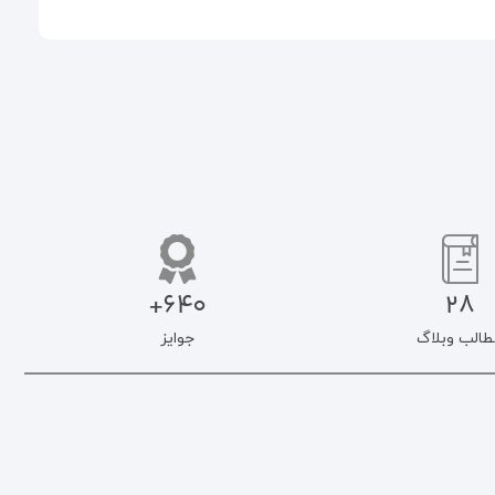
640+
28
طالب وبلاگ
جوایز