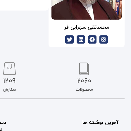
محمدتقی سهرابی فر
1209
2060
محصولات
سفارش
آخرین نوشته ها
دست
قو