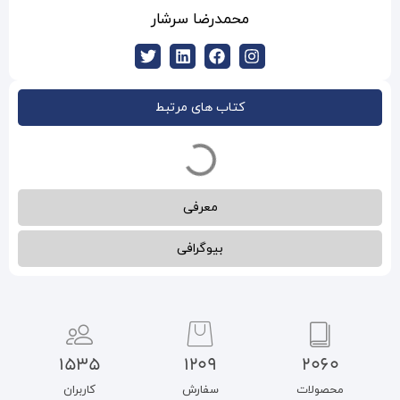
درضا سرشار
ب های مرتبط
معرفی
بیوگرافی
1535
1209
سفارش
کاربران