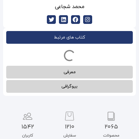
مد شجاعی
ب های مرتبط
معرفی
بیوگرافی
1542
1210
سفارش
کاربران