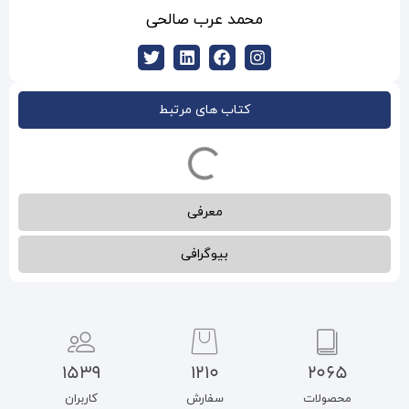
 عرب صالحی
ب های مرتبط
معرفی
بیوگرافی
1539
1210
سفارش
کاربران