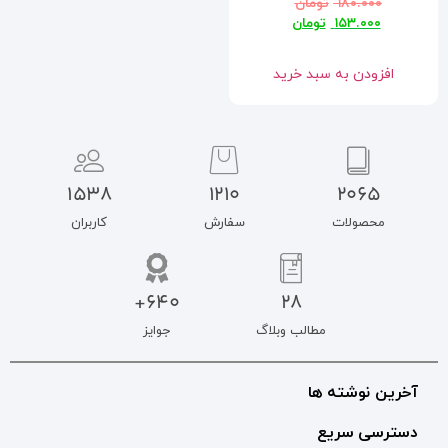
1538
1210
سفارش
کاربران
640+
جوایز