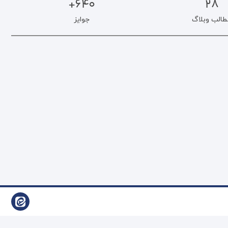
640+
28
طالب وبلاگ
جوایز