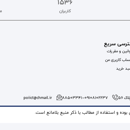
1536
کاربران
م
رسی سریع
انین و مقررات
اب کاربری من
د خرید
 56
۸۸۵۰۳۳۴۱-09108102237
poiict@chmail.ir
ده و استفاده از مطالب با ذکر منبع بلامانع است.