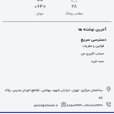
640+
جوایز
بان شهید بهشتی، تقاطع اتوبان مدرس، پلاک
poiict@chmail.ir