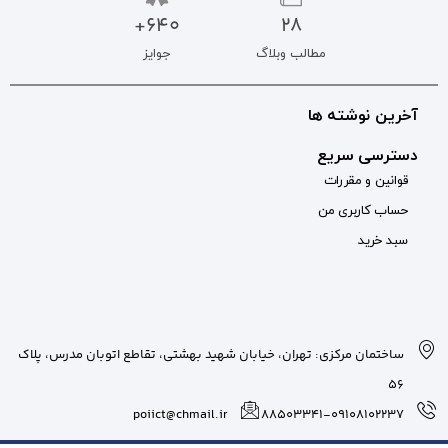
640+
جوایز
بان شهید بهشتی، تقاطع اتوبان مدرس، پلاک
poiict@chmail.ir