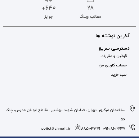
640+
جوایز
بان شهید بهشتی، تقاطع اتوبان مدرس، پلاک
poiict@chmail.ir