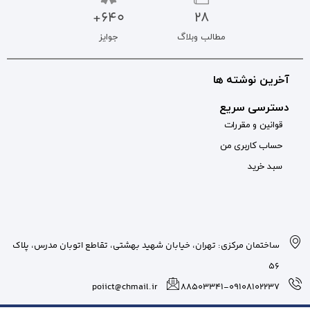
640+
جوایز
بان شهید بهشتی، تقاطع اتوبان مدرس، پلاک
poiict@chmail.ir