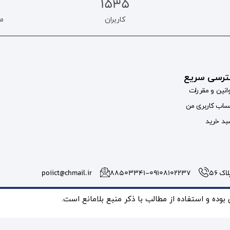
1535
کاربران
م
رسی سریع
انین و مقررات
اب کاربری من
د خرید
 56
۸۸۵۰۳۳۴۱-09108102237
poiict@chmail.ir
ده و استفاده از مطالب با ذکر منبع بلامانع است.