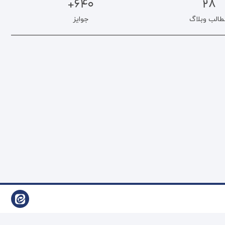
640+
28
طالب وبلاگ
جوایز