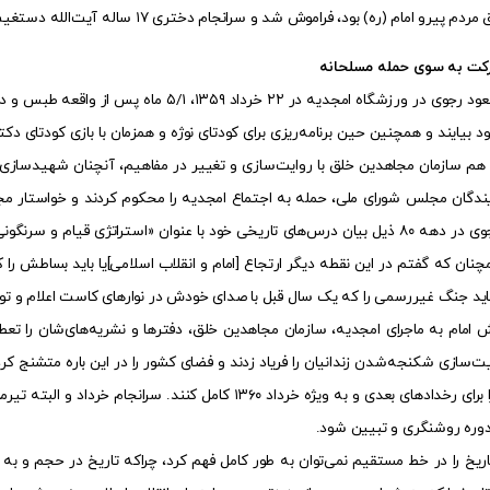
رو امام (ره) بود، فراموش شد و سرانجام دختری ۱۷ ساله آیت‌الله دستغیب را به شهادت رساند.
رکت به سوی حمله مسلحانه
سخنرانی مسعود رجوی در ورزشگاه امجدیه در ۲۲ 
بیایند و همچنین حین برنامه‌ریزی برای کودتای نوژه و همزمان با بازی کودتای 
 هم سازمان مجاهدین خلق با روایت‌سازی و تغییر در مفاهیم، آنچنان شهیدسازی و م
 نمایندگان مجلس شورای ملی، حمله به اجتماع امجدیه را محکوم کردند و خواستار 
نشده بود. رجوی در دهه ۸۰ ذیل بیان درس‌های تاریخی خود با عنوان «استراتژی 
چنان که گفتم در این نقطه دیگر ارتجاع [امام و انقلاب اسلامی]یا باید بساطش را کل
اید جنگ غیررسمی را که یک سال قبل با صدای خودش در نوار‌های کاست اعلام و توزی
امام به ماجرای امجدیه، سازمان مجاهدین خلق، دفتر‌ها و نشریه‌های‌شان را تعط
 دوره روشنگری و تبیین شود.
اریخ را در خط مستقیم نمی‌توان به طور کامل فهم کرد، چراکه تاریخ در حجم و ب