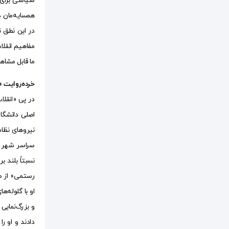
سیاسی برای ا
همسایه‌مان دا
در این نطق 
مفاهیم انقلا
ما قابل مشا
خرده‌روایت 
در پی «انقل
اصلی دانشگا
نیرو‌های نظا
سراسر شهر به
رستمی» از طر
او با گلوله‌
و بزرگ‌نمایی
دادند و او ر