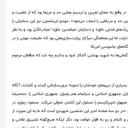
(به تاریخ ۱۱ آذر ۱۳۶۱) آمده است: «این سخنرانی در واقع به معنای تعیین و ترسیم بعضی حد و مرز‌ها بود که از ماهیت و
 حد و مرز‌هایی را ایجاب می‌نمود». مهدی ابریشمچی نیز این سخنرانی را
ریک‌های فدایی خلق» و «سازمان مجاهدین خلق» اعجاب‌انگیز بود و به نظر
رند، اما این هماهنگی سرآغاز روایت‌سازی‌هایی بود که حقیقت مهمی را در
اه‌های جاسوسی امریکا.
‌ها را نقل می‌کند تا دلایل بدگمانی‌ها به شهید بهشتی آشکار شود و بدانیم چه شد که منافقان مرحوم
یاری از نیرو‌های خودشان را تسویه درون‌سازمانی کردند و کشتند، آنگاه
ران جمهوری اسلامی و سرانجام هم رهبران جمهوری اسلامی را. محمدرضا
مجهول امپریالیسم را مسئول این کشتن معرفی می‌کند. مسعود رجوی، در
د: «در دو سه هفته اخیر این ششمین شهیدی است که ما به این صورت از
ناتمام و رو به افول خواهد بود، مگر اینکه هیچ‌گونه تضییق نظامی و