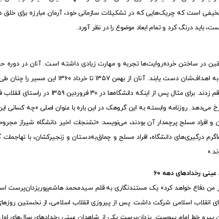
ی است که چریک‌هایی که در تشکیلات سازمانی خود، آرمان مبارزه برای خلق داش
ست، باید درنگ کرد و تمام ابعاد موضوع را در نظر آورد.
ن در ساختن خرده‌روایت‌ها تجربه و مهارت زیادی داشته است. آنان در دوره حیات
پیش برند و به اهداف‌شان دست یابند. 
یاران‌شان را رقم زدند. برای مثال 
رخ می‌دهد. روزنامه وابسته به این گروهک در این باره با عنوان اصلی «چه کسانی این 
ن و افراد مسلح پرچمدار آن بودند، می‌نویسد: «تشنجات اخیر دانشگاه شیراز مج
گرم درگیری‌های دانشگاه، افراد مسلح و چماق‌به‌دستان و زنجیرکشان، با تهاجمات 
د.»
ینی رخداد‌های دهه ۶۰
ز من دفاع خواهد کرد» یک مستندنگاری به قلم سیدمحمد هاشم‌پوریزدان‌پرست است.
های انقلاب اسلامی شرکت داشت. پس از پیروزی انقلاب اسلامی، از نخستین روز‌ه
 پیرو خط امام پیوست. یزدان‌پرست یکی از شاهدان عینی رخداد‌های سال‌های اول ان