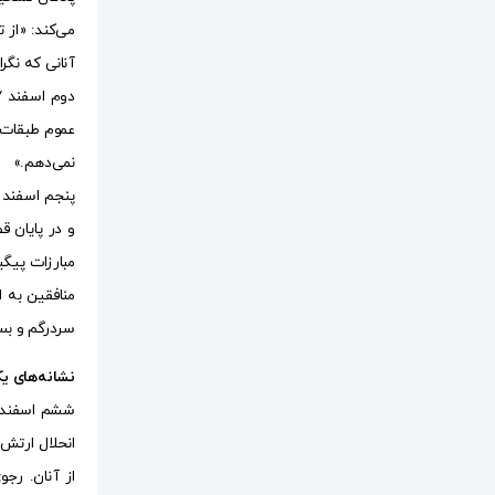
می‌کند: «از 
آنانی که نگر
عموم طبقات م
نمی‌دهم.»
و در پایان ق
مبارزات پیگی
منافقین به ا
سردرگم و بس
نشانه‌های ی
انحلال ارتش 
از آنان. رج