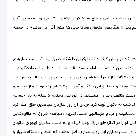
یجاد یک گارد مردمی هستیم، اما مبادا تجاربی که در یکی از کشور‌های عرب
داران انقلاب اسلامی و خلع سلاح کردن ارتش پیش می‌رود. همچنین آنان
یم یکی از شگرد‌های منافقان بود تا جایی که هنوز آثار این موضوع در جامعه
 که در پیش گرفتند اشغال‌کردن دانشگاه شیراز بود. آنان ساختمان‌های
یدعبدالحسین دستغیب- امام جمعه وقت شیراز- به دلیل استفاده‌نکردن از
انشگاه را از تصرف منافقین بیرون بیاورند. در پی این اطلاعیه مردم از
 بودند و مقدار زیادی سنگ و آجر به پشت‌بام برده بودند و از دیوار‌های
نسبتاً بلند بر سر مردم ریختند و آنان را به‌شدت مجروح کردند، اما سرانجام مردم دانشگاه را از دست منافقین بیرون کشیدند. در این بین دختری ۱۵‌ساله به نام «نسرین
نداشت به ناگهان فوت کرد. فردای آن روز سازمان مجاهدین خلق اعلام کرد
ت‌الله دستغیب و مردم حزب‌اللهی است. نشریه «مجاهد» شروع به مظلوم‌نمایی
س او را در اندازه‌های بزرگ چاپ کردند و به دست دختران نوجوان سازمان
ند. در سیل بمباران این روایت‌سازی، اصل مطلب که اشغال دانشگاه شیراز و