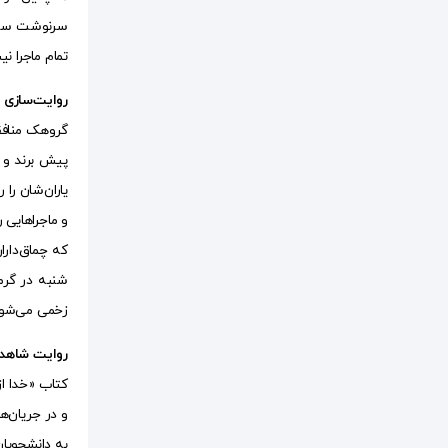
سرنوشت سخیف
تمام ماجرا نی
روایت‌سازی
گروهک منافقی
و ماجرا‌هایی 
که چماق‌دارا
شنبه در گرما
زخمی می‌شون
روایت شاهد ع
کتاب «خدا ا
و در جریان‌
به دانشجویان