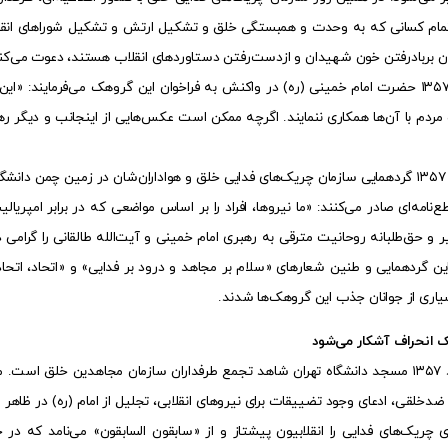
تمام کسانی که به وحدت و همبستگی خلق و تشکیل ارتش و تشکیل شورا‌های انقلاب
ان بر‌باد‌رفتن خون شهیدان و ازدست‌رفتن دستاورد‌های انقلاب هستند، دعوت می‌ک
دوم اسفند ۱۳۵۷ حضرت امام خمینی (ره) در واکنش به فراخوان این گروهک می‌فرمایند:
ردم با آن‌ها همکاری ننمایند. اگرچه ممکن است عکس‌هایی از اینجانب و دیگر رهب
پنجم اسفند ۱۳۵۷ گردهمایی سازمان چریک‌های فدایی خلق و هواداران‌شان در زمین چمن 
طع‌نامه‌ای صادر می‌کنند: «ما نیروها، افراد را بر اساس مواضعی که در برابر امپریا
ر و حق‌طلبانه روحانیت مترقی به رهبری امام خمینی و آیت‌الله طالقانی را گرامی د
ین گردهمایی و طنین شعار‌های «سلام بر مجاهد و درود بر فدایی» و «اتحاد، اتحاد،
یاری از جوانان جذب این گروهک‌ها شدند.
ک انحراف آشکار می‌شود
ششم اسفند ۱۳۵۷ مسجد دانشگاه تهران شاهد تجمع طرفداران سازمان مجاهدین خلق است
ضدخلقی، ادعای وجود تضییقات برای نیرو‌های انقلابی، تجلیل از امام (ره) در ظاهر
وی چریک‌های فدایی را انقلابیون پیشتاز و از «سابقون السابقون» می‌نامد که د