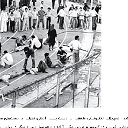
وئیتر فارسی دو کلیدواژه «زن، زندگی، آزادی» و «مهسا امینی» دیگر در بخش بر