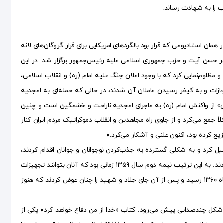
خرداد ۱۳۵۹، ۵/۱ ماه پس از واقعه طبس و در همان استادیومی که قرار بود بالگرد‌های امریکایی برای فرار گروگان‌های لانه
دکتر حسن آیت و حزب جمهوری اسلامی علیه رئیس‌جمهور برگزار شد. در این
ظلوم‌نمایی کرد که با وجود اعلان جنگ علیه امام (ره) و انقلاب اسلامی،
مجازات و به کیفر رسیدن عاملان آن شدند، در حالی که حمله‌ای به امجدیه
قیام و سرنگونی» از واکنش امام (ره) به ماجرای امجدیه ناراحت و خشمگین است و چنین
اً جمع می‌کرد و از جلوی راه مجاهدین و انقلاب دموکراتیک مردم ایران کنار
ع کرده بود، اکنون علنی و آشکار می‌کرد.»
یل کرد و به شکلی گسترده به جذب‌کردن نوجوانان و جوانان اقدام کردند،
همچنین روایت‌سازی شکنجه‌شدن زندانیان را فریاد زدند و فضای کشور را در این باره متشنج کردند. به این ترتیب نیمه دوم سال ۱۳۵۹ زمانی بود که آنان بتوانند تجهیزات
نظامی خود را برای رخداد‌های بعدی و به ویژه خرداد ۱۳۶۰ کامل کنند. سرانجام خرداد و البته تیرماه ۱۳۶۰ رسید و پس از آن جای جلاد و شهید را چنان عوض کردند که هنوز
ه شکل چندصدایی پیش می‌رود. کتاب «خدا از من دفاع خواهد کرد» یکی از