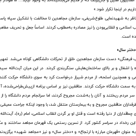
نقلابیون اصیل و جان‌برکف که از قدیم می‌جنگیده‌اند به وجود نیاید… ما هوادار ا
ریم در اینجا تکرار شود.»
ناظر به شهیدنمایی طلوع‌شریفی، سازمان مجاهدین تا مخالفت با تشکیل سپاه پاس
ب اسلامی و انقلابی‌بودن را نیز مصادره به‌مطلوب کردند. اساساً جعل و تحریف مفاه
هده است.
«دختر سال»
اب فرهنگی» دست سازمان مجاهدین خلق از تحرکات دانشگاهی کوتاه می‌شد. تمهیدی
ه را اشغال و بر بالای ساختمان‌هایش سنگربندی کردند. در این میان آیت‌الله س
می و همچنین اسلحه، از مردم شیراز درخواست کرد به سوی دانشگاه حرکت کنند و د
 سمت دانشگاه حرکت کردند. منافقین نیز بر اساس برنامه ازپیش‌طراحی‌شده، آماده
فداران منافقین مجروح و به بیمارستان منتقل شد، با وجود اینکه جراحت عمیقی 
های چماقداران از دنیا رفته است و قتل او بر گردن انقلاب اسلامی، امام (ره)، آی
 این رخداد در سراسر کشور کرد. از نسرین رستمی یک قهرمان مجاهد ساختند و عک
ا به عنوان «قهرمان مبارزه با ارتجاع» و «دختر سال» و نیز «مجاهد شهید» برگزید