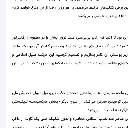
 برخی کتاب‌های مرتبط می‌دهد. به هر روی «خدا از من دفاع خواهد کرد»
د تا آنجا که رادیو بی‌بی‌سی علت ترور ایشان را در مفهوم «ارگانیزاتور
بزرگ» شرح می‌دهد. شهید بهشتی در زندگی‌نامه خود می‌گوید: «به هر حال بعد از کودتای ۲۸ مرداد در یک جمع‌بندی به این نتیجه رسیدیم که در آن نهضت، ما در
 زیر پوشش آن کادر بسازیم و تصمیم گرفتیم این حرکت اصیل اسلامی و
الیت‌های منافقین توجه داده می‌شود: عدم به کمال‌رسیدن تشکیلات در میان
راد باقی مانده سازمان، به سازماندهی مجدد و جذب نیرو ذیل عنوان «جنبش ملی
 و اصیل توحیدی معرفی می‌کنند. از سوی دیگر «بخش مارکسیست- لنینیستی
رگر» به فعالیت می‌پردازد.
راد مسلحی متشکل از تمامی عناصر ضدانقلاب اسلامی محاصره و بدون شلیک حتی یک گلوله از داخل
ان خود را دعوت به راهپیمایی به سمت منزل امام (ره) در روز سوم اسفند