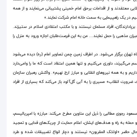
ی معتقدند و از اقدامات برحق امام خمینی پشتیبانی می‌نمایند و از همه
نیم در یک راهپیمایی به سمت خانه امام شرکت نمایند.»
 «این برپادارندگان، افراد مسلمان نیستند و با مکتب اعتقادی اسلام در ستیزند.
ران مذهبی را حمل نمایند… من به این فرصت‌طلبان اجازه ورود به منزل را
دانشگاه تهران برگزار می‌شود. در اطراف زمین چمن تصاویر امام (ره) دیده می‌شود
لیسم می‌گیرند، داوری می‌کنیم و تنها همین اعتقاد است که ما را وامی‌دارد
اریم و به همه نیرو‌های انقلابی و مبارز ارج نهیم». واکنش رهبران سازمان
 ضرورت انقلاب» مسیری را به آبی گل‌آلود باز می‌کند که بسیاری از افراد
. مسعود رجوی مطالبی را ذیل این عناوین مطرح می‌کند: مبارزه با امپریالیسم،
 و حمله به راه و هدف‌های ایشان، اعلام حمایت از چریک‌های فدایی و تمجید
ر حال حاضر «اولئک المقربون» نیستند و دچار انواع تضییقات شده و طرد