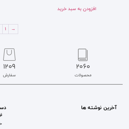
افزودن به سبد خرید
۱
→
1209
2060
محصولات
سفارش
آخرین نوشته ها
دست
قو
حس