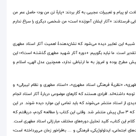
 او پیام و تعبیرات عجیبی به کار بردند: «پارۀ تن من بود؛ حاصل عمر من
هایی فرستادند: «آثار ایشان آموزنده است؛ من شخصی دیگری را سراغ ندارم
ز شبیه این تعابیر دیده می‌شود که نشان‌دهندۀ اهمیت آثار استاد مطهری
تقدیر است. ما نباید بگوییم: «دوره آثار شهید مطهری گذشته است!»؛ این
ۀ جامعه ما است؛ مثلاً نظام حقوق زن در اسلام، مطلبی نیست که ۵۰ سال پیش مطرح بوده و امروز به ما ارتباطی ندارد، همچنین عدل الهی، اسلام و
طهری»، «نظریۀ فرهنگی استاد مطهری»، «استاد مطهری و نظام لیبرالی» و
جه داشته‌اند. افرادی هستند که کارهای موضوعی دربارۀ آثار استاد انجام
 تا همین امروز، کتاب‌های جدیدی از استاد منتشر می‌شوند که باید تمامی این موارد دیده شوند. در این
کتاب، آقای جمشیدی به این آثار جدید نیز توجه داشتند؛ مثلاً کتاب «انحطاط و ترقی تمدن‌ها» که ۳ سال پیش منتشر شد. وقتی این کتاب را مطالعه کردم، دریافتم که
کلام این کتاب، کلید تحلیل دوره‌های مختلف مبارزاتی استاد مطهری است.
های اجتماعی، ایدئولوژیکی، فرهنگی و … به‌فراخور زمان می‌پرداخته است؛