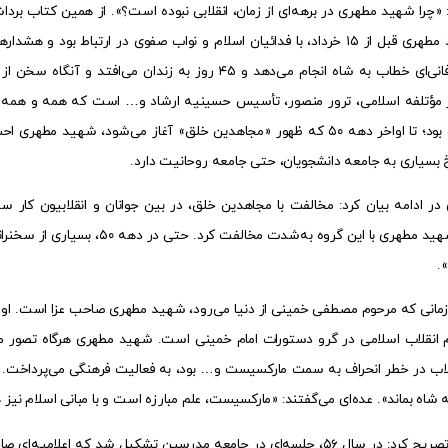
: «چرا شهید مطهری در برهه‌ای از زمان، انقلابی نبوده است؟». از همین کتاب 
سخنرانی طوفانی‌ای خطاب به شاه انجام می‌دهد و ۴۵ روز ب
 مؤتلفه اسلامی، ترور منصور، تأسیس حسینیه ارشاد و… است که همه و همه د
بسیار پررنگ بود؛ تا اواخر دهه ۵۰ که ظهور «مجاهدین خلق» آغاز می‌ش
 بسیاری به جامعه دانشجویان، حتی جامعه روحانیت دارد.
در ادامه بیان کرد: مخالفت با مجاهدین خلق، در بین جوانان و انقلابیون کار
باوجوداین، شهید مطهری با این گ
.
 سال ۵۶، زمانی که مرحوم مصطفی خمینی از دنیا می‌رود، شهید مطهری صاحب عزا است
ام انقلاب اسلامی در گرو دستورات امام خمینی است. شهید مطهری هرگاه تصو
قلاب در خطر انحراف به سمت مارکسیست و… بود، به فعالیت فرهنگی می‌پرداخت. ا
 شاه بماند». عده‌ای می‌گفتند: «مارکسیست، علم مبارزه است و با مبانی اسلام نیز ه
علی مطهری تصریح کرد: در سال ۵۶، جلسه‌ای در جامعه مدرسین تشکیل شد ک