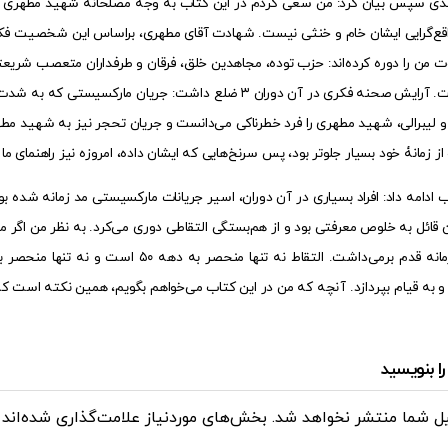
 سپس بیان کرد: من سعی کردم در این کتاب به وجه مصلحانه شهید مطهری بپردازم 
قع‌گرایی ایشان خام و خنثی نیست. شهادت آقای مطهری، بر‌اساس این شخصیت فکری 
من را دوره کرده‌اند: حزب توده، مجاهدین خلق، فرقان و طرفداران متعصب شریعت
بسیاری داشت. آرایش صحنه فکری در آن دوران ۳ ضلع داشت: جر
 لیبرالی، شهید مطهری را فرد خطرناکی می‌دانست و جریان تحجر نیز به شهید مط
 از زمانۀ خود بسیار جلوتر بود، پس سرنخ‌هایی که ایشان داده، امروزه نیز راهنمای م
 ادامه داد: افراد بسیاری در آن دوران، اسیر جریانات مارکسیستی مد زمانه شده بو
قائل به خلوص معرفتی بود و از هم‌بستگی التقاطی دوری می‌کرد. به نظر من اگر مطه
لیبرالی این زمانه قدم بر‌می‌داشت. الت
 به قیام بپردازد. آنچه که من در این کتاب می‌خواهم بگویم، همین نکته است ک
ا بنویسید
یل شما منتشر نخواهد شد.
بخش‌های موردنیاز علامت‌گذاری شده‌اند