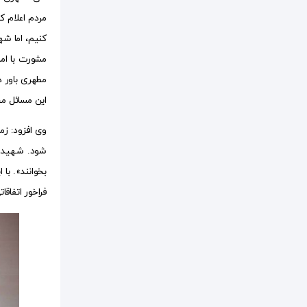
مردم اعلام ک
کنیم، اما شه
مشورت با ام
مطهری باور د
این مسائل مح
وی افزود: ز
شود. شهید م
بخوانند». با
فراخور اتفاق