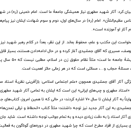
ان کرد: آثار شهید مطهری نیاز همیشگی جامعۀ ما است. امام خمینی (ره) در شهادت
ناس عظیم‌الشأن». امام (ره) در سال‌های اول، دوم و سوم شهادت ایشان نیز پیام‌
م آثار او آموزنده است».
‌خواست این مکتب و علم، محفوظ بماند. از این نظر، بعداً در کلام رهبر شهید نی
وصف، مسیری که آقای جمشیدی آغاز کرده و در حال ادامه‌دادن هستند، بسیار قابل‌
آثار نیاز همیش
ن، مسئلۀ حجاب و…، مسائلی است که در هر زمانی حائز اهمیت است.
یژگی آثار آقای جمشیدی همچون «علم اجتماعی اسلامی: بازآفرینی نظریۀ استاد م
 «استاد مطهری و چپ‌های ایرانی» این است که ایشان به تمامی آثار شهید مطهری تو
داده‌اند، اما نهایتاً به آثار ایشان تا سال ۷۰ اشاره کردند؛ در حالی که
آثار استاد را به دقت زیادی دیده و به تمام جوانب توجه داشته است. شاید جان 
ی بسیاری از افراد مطرح است که چرا شهید مطهری در دوره‌های گوناگون به فعالیت‌