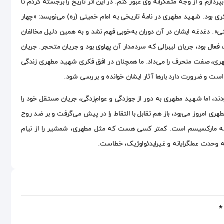
و از وجه متفکرانه وی عبور کنم. در این اثر تاریخ را برجسته کردم تا
بود. شهید مطهری در نامۀ تاریخی به امام خمینی (ره) می‌نویسد: «چهار
ی». دغدغه ایشان در آن دوران به‌خوبی فهم نشد و به همین دلیل مخالفان
یان مارکسیستی که به شدت فعال بود، جریان لیبرالی که سردمدار آن پهلوی بود و جریان متحجر. جریان
هری، صفت منحرف را می‌داد. ما همچنان در افق فکری شهید مطهری زندگی
ا است و ضرورت دارد بارها آثار ایشان خوانده و بررسی شود.
دند، اما شهید مطهری به دور از جوزدگی و عوام‌زدگی، جریان مستقل خود را
ری امروز می‌بود، باز هم تقابل با التقاط را در پیش می‌گرفت و بر ضد روح
قاط نه تنها منحصر به دهه ۵۰ است و نه تنها منحصر به مارکسیسم است. کمتر کسی هست که مثل مطهری، شمشیر را از نیام
ه وحدت عملگرایانه و غیرایدئولوژیک، خطاست.
*