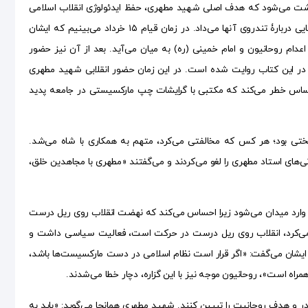
برداشت می‌شود که هدف اصلی شهید مطهری، حفظ ایدئولوژی انقلاب اسلامی
است. شهید مطهری قبل از ۱۵ خرداد، با فدائیان اسلام و نواب صفوی در ارتباط بود و هشدارهایی دربارۀ تندروی آنها می‌داد. در زمان قیام ۱۵ خرداد می‌بینیم که ایشان
ه زندان می‌افتد و آنگاه سخن از اعدام روحانیون و امام خمینی (ره) به میان می‌آید. بعد از آن نیز حضور
ر این کتاب روایت شده است. در این زمان حضور انقلابی شهید مطهری
ود، شهید مطهری احساس خطر می‌کند که مکتبی با گرایشات چپ مارکسیستی در جامعه پدید
 سختی بود؛ هر کس که مخالفتی می‌کرد، متهم به همکاری با شاه می‌شد.
روه به‌شدت مخالفت کرد. حتی در دهه ۵۰، بسیاری از سخنرانی‌های استاد مطهری را لغو می‌کردند و می‌گفتند «مطهری با مجاهدین خلق،
. او وارد میدان می‌شود زیرا احساس می‌کند که نهضت انقلاب روی ریل درست
ر می‌کرد، انقلاب روی ریل درست در حرکت است، فعالیت سیاسی داشت و
یشان می‌‌‌گفت: «اگر قرار است نظام اسلامی در دست مارکسیست‌ها باشد،
مراه است»، روحانیون موجه نیز با این گزاره، دچار خطا می‌شدند.
ه اعلامیه‌ای صادر و هدف روحانیت را تبیین کنند. شهید مطهری همانجا می‌گوید: «باید به