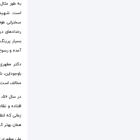
به طور مثال
رخدادهای در
آمده و رسوخ
دکتر مطهری 
مخالف است»
در
افتاده و نظ
زمانی که ان
همان بهتر که