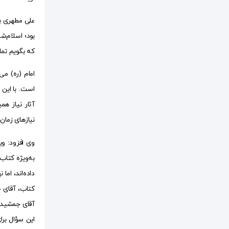
علی مطهری بی
بود؛ اسلام‌ش
که بگویم تما
امام (ره) می
است. با این 
نیازهای زما
وی افزود: و
به‌ویژه کتاب
آقای جمشیدی 
این سؤال برا