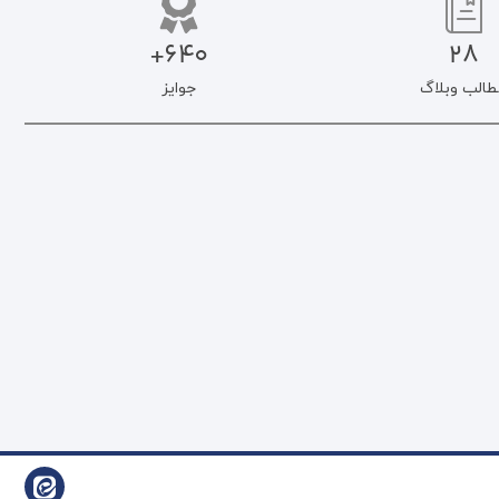
640+
28
طالب وبلاگ
جوایز