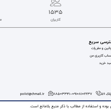
1535
کاربران
م
رسی سریع
انین و مقررات
اب کاربری من
د خرید
 56
۸۸۵۰۳۳۴۱-09108102237
poiict@chmail.ir
ده و استفاده از مطالب با ذکر منبع بلامانع است.