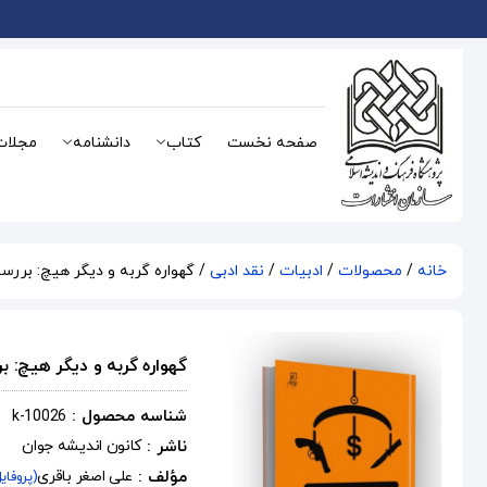
صفحه نخست
کتاب
دانشنامه
مجلات
خانه
/
محصولات
/
ادبیات
/
نقد ادبی
/ گهواره گربه و دیگر هیچ: بررس
گهواره گربه و دیگر هیچ: ب
شناسه محصول :
k-10026
ناشر :
کانون اندیشه جوان
مؤلف :
علی اصغر باقری
(پروفای