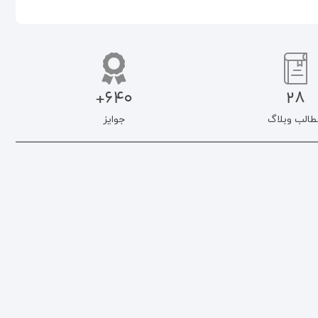
640+
28
طالب وبلاگ
جوایز