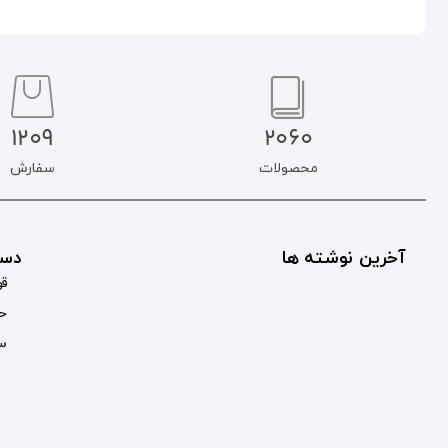
1209
2060
محصولات
سفارش
آخرین نوشته ها
دست
قو
حس
سب