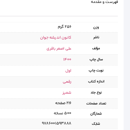
فهرست و مقدمه
256 گرم
وزن
کانون اندیشه جوان
ناشر
علی اصغر باقری
مؤلف
1400
سال چاپ
اول
نوبت چاپ
رقعی
اندازه کتاب
شمیز
نوع جلد
۲۱۶ صفحه
تعداد صفحات
۵۰۰ نسخه
شمارگان
9786001593888
شابک