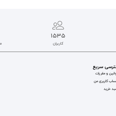
1535
کاربران
م
رسی سریع
انین و مقررات
اب کاربری من
د خرید