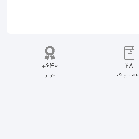
640+
28
طالب وبلاگ
جوایز