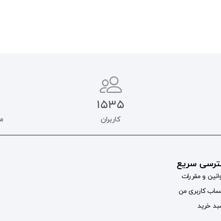
1535
کاربران
م
رسی سریع
انین و مقررات
اب کاربری من
د خرید