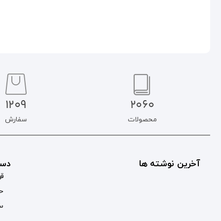
1209
2060
محصولات
سفارش
آخرین نوشته ها
دست
قو
حس
سب