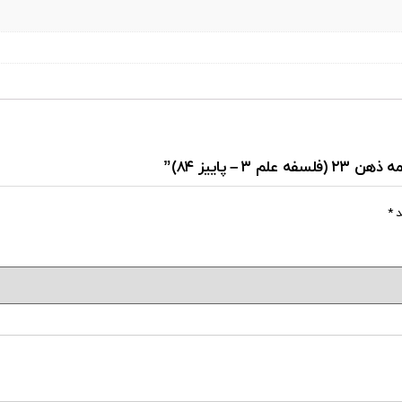
 پاییز ۸۴)”
د
*