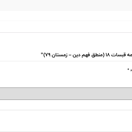
 – زمستان ۷۹)”
د
*