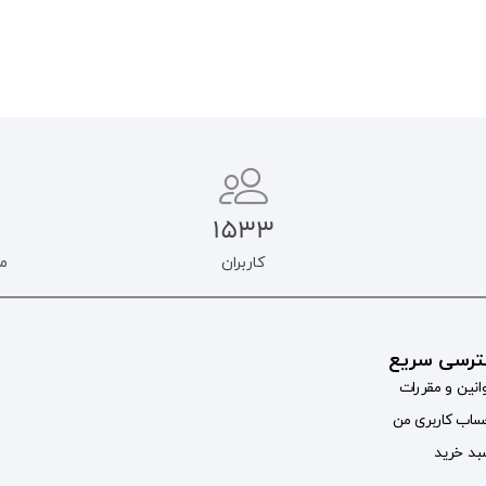
1533
کاربران
م
رسی سریع
انین و مقررات
اب کاربری من
د خرید