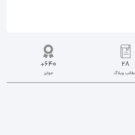
640+
28
طالب وبلاگ
جوایز