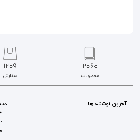
1209
2060
محصولات
سفارش
آخرین نوشته ها
دست
قو
حس
سب