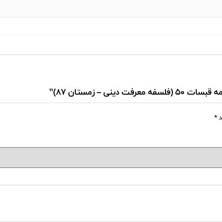
ی – زمستان ۸۷)”
د
*