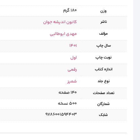
180 گرم
وزن
کانون اندیشه جوان
ناشر
مهدی ابوطالبی
مؤلف
1401
سال چاپ
اول
نوبت چاپ
رقعی
اندازه کتاب
شمیز
نوع جلد
۱۴۰ صفحه
تعداد صفحات
۵۰۰ نسخه
شمارگان
9786001594403
شابک