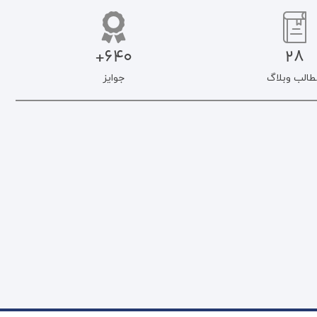
640+
28
طالب وبلاگ
جوایز