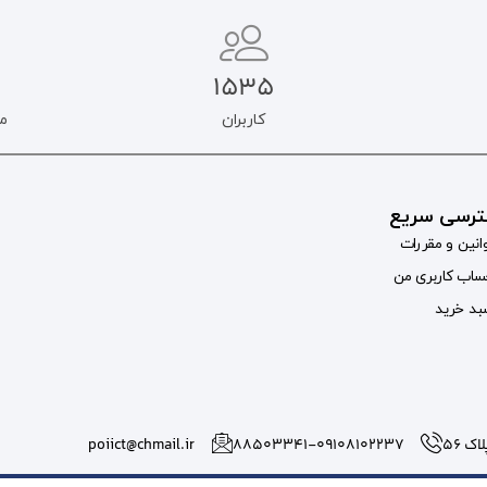
1535
کاربران
م
رسی سریع
انین و مقررات
اب کاربری من
د خرید
 56
۸۸۵۰۳۳۴۱-09108102237
poiict@chmail.ir