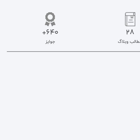
640+
28
طالب وبلاگ
جوایز