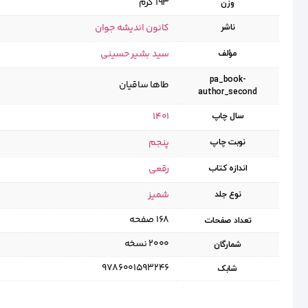
193 گرم
وزن
کانون اندیشه جوان
ناشر
سید بشیر حسینی
مؤلف
pa_book-
طاها ساقیان
author_second
1401
سال چاپ
پنجم
نوبت چاپ
رقعی
اندازه کتاب
شمیز
نوع جلد
۱۶۸ صفحه
تعداد صفحات
۲۰۰۰ نسخه
شمارگان
9786001593246
شابک