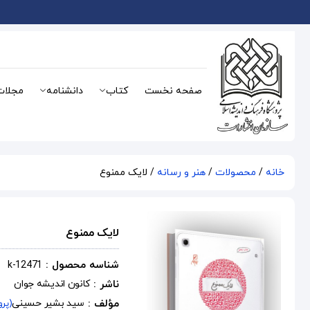
صفحه نخست
کتاب
دانشنامه
مجلات
خانه
/
محصولات
/
هنر و رسانه
/ لایک ممنوع
لایک ممنوع
شناسه محصول :
k-12471
ناشر :
کانون اندیشه جوان
مؤلف :
سید بشیر حسینی
(پرو