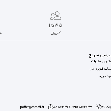
1535
کاربران
م
رسی سریع
انین و مقررات
اب کاربری من
د خرید
 56
۸۸۵۰۳۳۴۱-09108102237
poiict@chmail.ir