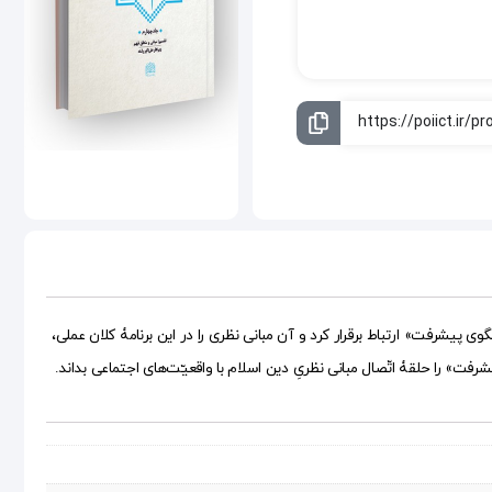
 پیشرفت» ارتباط برقرار کرد و آن مبانی نظری را در این برنامۀ کلان عملی،
رفت» را حلقۀ اتّصال مبانی نظریِ دین اسلام با واقعیّت‌های اجتماعی بداند.