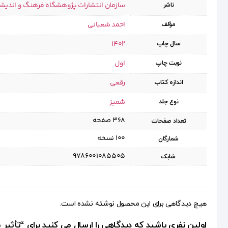
سازمان انتشارات پژوهشگاه فرهنگ و اندیش
ناشر
احمد شعبانی
مؤلف
1402
سال چاپ
اول
نوبت چاپ
رقعی
اندازه کتاب
شمیز
نوع جلد
۳۶۸ صفحه
تعداد صفحات
۱۰۰ نسخه
شمارگان
9786001085505
شابک
هیچ دیدگاهی برای این محصول نوشته نشده است.
اولین نفری باشید که دیدگاهی را ارسال می کنید برای “تأثیر