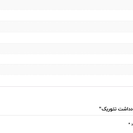
یادداشت تئوریک”
د
*