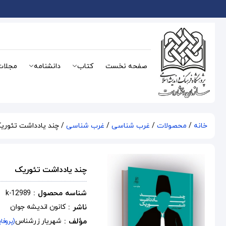
صفحه نخست
کتاب
دانشنامه
مجلات
خانه
/
محصولات
/
غرب شناسی
/
غرب شناسی
/ چند یادداشت تئوری
چند یادداشت تئوریک
شناسه محصول :
k-12989
ناشر :
کانون اندیشه جوان
مؤلف :
شهریار زرشناس
(پروفا