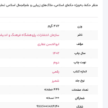
منظر حکما، به‌ویژه حکمای اسلامی، ملاک‌های زیبایی و علم‌الجمال اسلامی ت
472 گرم
وزن
سازمان انتشارات پژوهشگاه فرهنگ و اندیش
ناشر
ابوالحسن غفاری
مؤلف
1402
سال چاپ
دوم
نوبت چاپ
رقعی
اندازه کتاب
شمیز
نوع جلد
۴۴۶ صفحه
تعداد صفحات
۱۰۰ نسخه
شمارگان
9786001084140
شابک