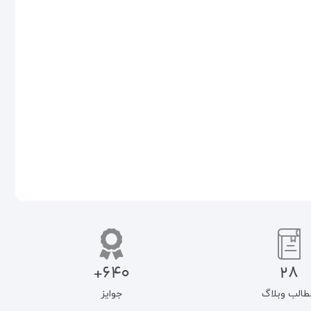
رمززیستِ کار- زیست- همکاری
معمای جمعیت ایران: بررسی
پایدار در فلات ایران (درآمدی بر
عوامل موثر بر تمایل به فرزند دوم
همبست فرهنگ- زیست‌بوم-
و سوم در بین زنان شهری و
فناوری)
روستایی
۸۵۰.۰۰۰
تومان
۷۲۲.۵۰۰
تومان
افزودن به سبد خرید
اطلاعات بیشتر
640+
28
طالب وبلاگ
جوایز