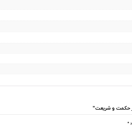
 در حکمت و شریعت”
د
*