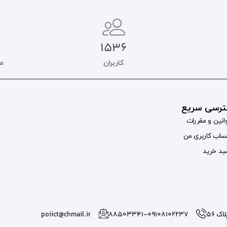
1536
کاربران
م
رسی سریع
انین و مقررات
اب کاربری من
د خرید
 56
۸۸۵۰۳۳۴۱-09108102237
poiict@chmail.ir