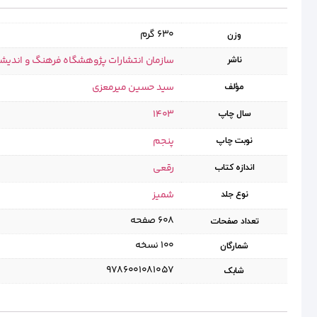
630 گرم
وزن
سازمان انتشارات پژوهشگاه فرهنگ و اندیش
ناشر
سید حسین میرمعزی
مؤلف
1403
سال چاپ
پنجم
نوبت چاپ
رقعی
اندازه کتاب
شمیز
نوع جلد
۶۰۸ صفحه
تعداد صفحات
۱۰۰ نسخه
شمارگان
9786001081057
شابک