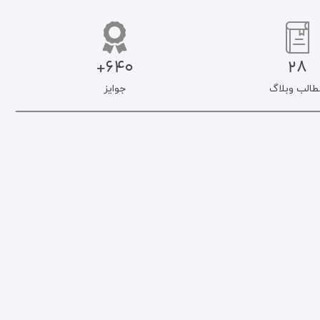
640+
28
طالب وبلاگ
جوایز