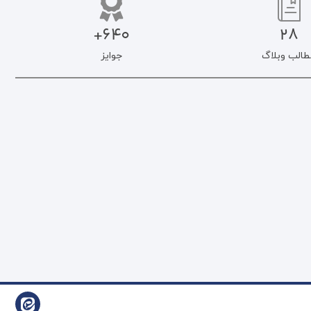
640+
28
طالب وبلاگ
جوایز