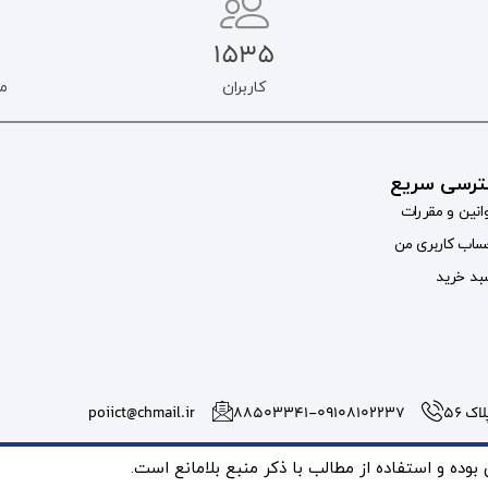
1535
کاربران
م
رسی سریع
انین و مقررات
اب کاربری من
د خرید
 56
۸۸۵۰۳۳۴۱-09108102237
poiict@chmail.ir
ده و استفاده از مطالب با ذکر منبع بلامانع است.