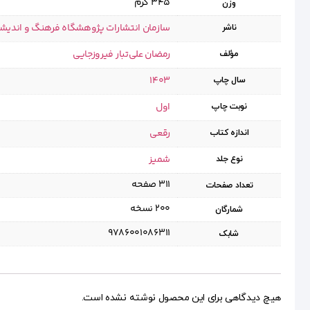
345 گرم
وزن
سازمان انتشارات پژوهشگاه فرهنگ و اندیش
ناشر
رمضان علی‌تبار فیروزجایی
مؤلف
1403
سال چاپ
اول
نوبت چاپ
رقعی
اندازه کتاب
شمیز
نوع جلد
۳۱۱ صفحه
تعداد صفحات
۲۰۰ نسخه
شمارگان
9786001086311
شابک
هیچ دیدگاهی برای این محصول نوشته نشده است.