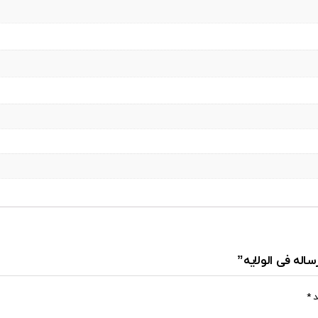
اله فی الولایه”
د
*