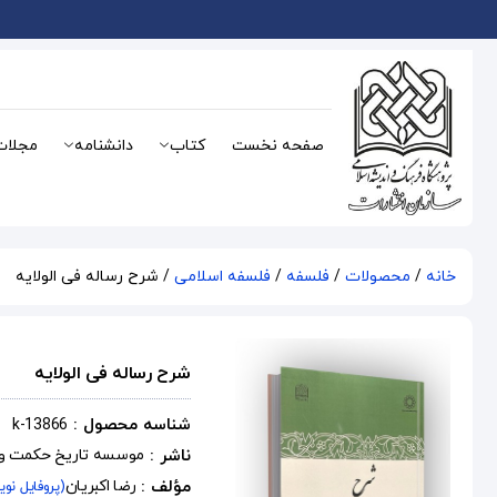
صفحه نخست
کتاب
دانشنامه
مجلات
خانه
/
محصولات
/
فلسفه
/
فلسفه اسلامی
/ شرح رساله فی الولایه
شرح رساله فی الولایه
شناسه محصول :
k-13866
ناشر :
موسسه تاریخ حکمت و ف
مؤلف :
رضا اکبریان
(پروفایل نوی