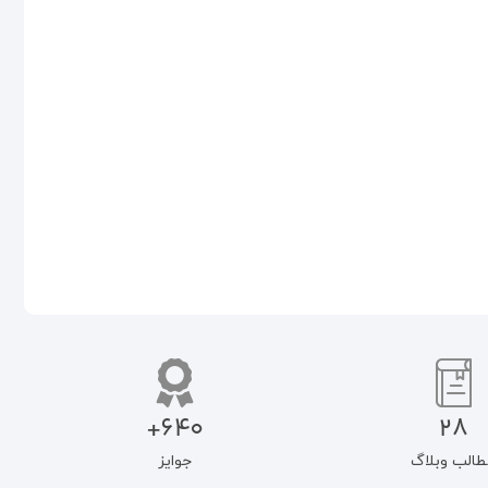
آفرینش جهان زمانمند
An Interoduction To Islamic
Teachings
اطلاعات بیشتر
اطلاعات بیشتر
640+
28
طالب وبلاگ
جوایز