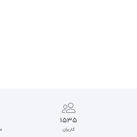
آنان که می اندیشند؛ جلد
نگاهی نو به رابطه انسان و ایمان
هفتم(روایت گر مرگ سوژه):
میشل فوکو
۴۵۰.۰۰۰
تومان
۳۸۲.۵۰۰
تومان
افزودن به سبد خرید
اطلاعات بیشتر
1535
کاربران
م